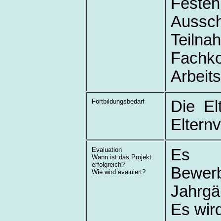
Festen
Aussch
Teil
Fachko
Arbeits
Fortbildungsbedarf
Die El
Elternve
Evaluation
Es f
Wann ist das Projekt
erfolgreich?
Bewerb
Wie wird evaluiert?
Jahrgän
Es wir