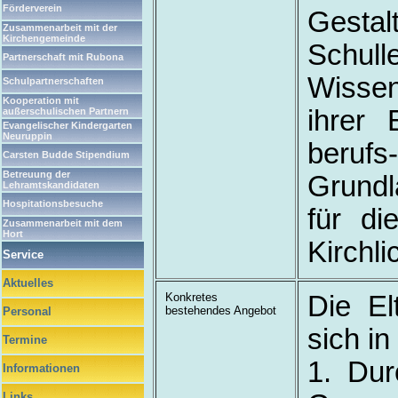
Förderverein
Gesta
Zusammenarbeit mit der
Kirchengemeinde
Schull
Partnerschaft mit Rubona
Wissen
Schulpartnerschaften
Kooperation mit
ihrer 
außerschulischen Partnern
Evangelischer Kindergarten
Neuruppin
berufs
Carsten Budde Stipendium
Betreuung der
Grundl
Lehramtskandidaten
Hospitationsbesuche
für di
Zusammenarbeit mit dem
Hort
Kirchl
Service
Aktuelles
Konkretes
Die El
bestehendes Angebot
Personal
sich i
Termine
1. Dur
Informationen
Links