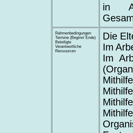
in Au
Gesamt
Rahmenbedingungen
Die Elt
Termine (Beginn/ Ende)
Beteiligte
Im Arb
Verantwortliche
Ressourcen
Im Arb
(Organ
Mithilf
Mithil
Mithilf
Mithi
Organ