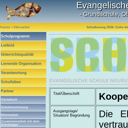
Evangelisch
- Grundschule, O
Partner > Elternarbeit
Schullosung 2026: Gehe dei
Schulprogramm
Leitbild
Unterrichtsqualität
Lernende Organisation
Verantwortung
Schulleben
Partner
Titel/Überschrift
Kooper
Gästebuch
Schülervertretung
Ausgangslage/
Die El
Situation/ Begründung
Elternarbeit
vertrau
Zusammenarbeit mit dem
Schulträger