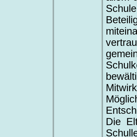
Schule 
Beteil
mitei
vertr
gemei
Schulk
bewält
Mitwir
Möglic
Entsch
Die El
Schull