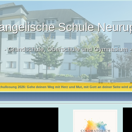
angelische Schule Neuru
- Grundschule, Oberschule und Gymnasium -
chullosung 2026: Gehe deinen Weg mit Herz und Mut, mit Gott an deiner Seite wird all