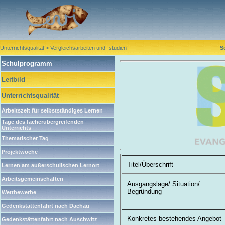
Unterrichtsqualität > Vergleichsarbeiten und -studien
S
Schulprogramm
Leitbild
Unterrichtsqualität
Arbeitszeit für selbstständiges Lernen
Tage des fächerübergreifenden
Unterrichts
Thematischer Tag
Projektwoche
Titel/Überschrift
Lernen am außerschulischen Lernort
Arbeitsgemeinschaften
Ausgangslage/ Situation/
Begründung
Wettbewerbe
Gedenkstättenfahrt nach Dachau
Konkretes bestehendes Angebot
Gedenkstättenfahrt nach Auschwitz