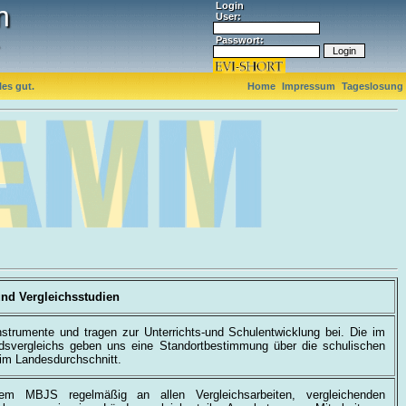
n
Login
User:
Passwort:
es gut.
Home
Impressum
Tageslosung
und Vergleichsstudien
Instrumente und tragen zur Unterrichts-und Schulentwicklung bei. Die im
dsvergleichs geben uns eine Standortbestimmung über die schulischen
im Landesdurchschnitt.
m MBJS regelmäßig an allen Vergleichsarbeiten, vergleichenden