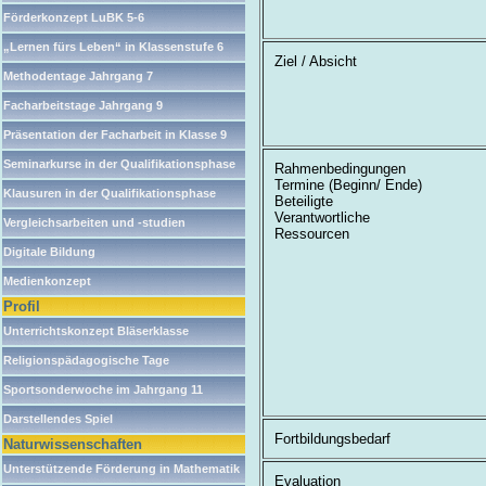
Förderkonzept LuBK 5-6
„Lernen fürs Leben“ in Klassenstufe 6
Ziel / Absicht
Methodentage Jahrgang 7
Facharbeitstage Jahrgang 9
Präsentation der Facharbeit in Klasse 9
Seminarkurse in der Qualifikationsphase
Rahmenbedingungen
Termine (Beginn/ Ende)
Klausuren in der Qualifikationsphase
Beteiligte
Verantwortliche
Vergleichsarbeiten und -studien
Ressourcen
Digitale Bildung
Medienkonzept
Profil
Unterrichtskonzept Bläserklasse
Religionspädagogische Tage
Sportsonderwoche im Jahrgang 11
Darstellendes Spiel
Fortbildungsbedarf
Naturwissenschaften
Unterstützende Förderung in Mathematik
Evaluation