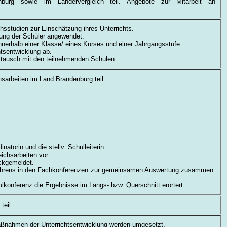
nburg sowie im Ländervergleich teil. Angebote zur Mitarbeit an
hsstudien zur Einschätzung ihres Unterrichts.
ung der Schüler angewendet.
nnerhalb einer Klasse/ eines Kurses und einer Jahrgangsstufe.
htsentwicklung ab.
ustausch mit den teilnehmenden Schulen.
sarbeiten im Land Brandenburg teil:
atorin und die stellv. Schulleiterin.
ichsarbeiten vor.
ückgemeldet.
rfahrens in den Fachkonferenzen zur gemeinsamen Auswertung zusammen.
lkonferenz die Ergebnisse im Längs- bzw. Querschnitt erörtert.
teil.
Maßnahmen der Unterrichtsentwicklung werden umgesetzt.