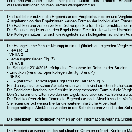
Lernstandsverfahren sowie Vergleichsstudien des Landes Brande
wissenschaftlichen Studien werden wahrgenommen.
Die Fachlehrer nutzen die Ergebnisse der Vergleichsarbeiten und Vergleic
Ausgehend von den Ergebnissen werden Formen der individuellen Förder
Die Fachkonferenzen entwickeln Schwerpunkte für die Unterrichtsarbeit i
Die Schulleitung leitet aus den Ergebnissen Ziele für die weitere Unterric
Die Kollegen nutzen für sich die Angebote zum kollegialen fachlichen A
Die Evangelische Schule Neuruppin nimmt jährlich an folgenden Vergleich
- IleA (Jg. 1)
- VERA 3
- Lernausgangslagen (Jg. 7)
- VERA 8
Im Schuljahr 2014/2015 erfolgt eine Teilnahme im Rahmen der Studien
- Emotikon (verantw. Sportkollegen der Jg. 3 und 4)
- NEPS
- IEA (verantw. Fachkollegen Englisch und Deutsch Jg. 9)
Für die organisatorischen Abläufe verantwortlich sind die Grundschulkoordin
Die Fachlehrer bereiten ihre Schüler in angemessener Form auf die Vergle
Den Schülern und Eltern werden die Ergebnisse über die Fachlehrer zur
Die Fachkonferenzleiter führen die Ergebnisse nach Abschluss des Ve
Sie legen die Schwerpunkte für die weitere inhaltliche Arbeit fest.
In regelmäßigen Abständen werden in der Schulkonferenz und in der Schu
Die beteiligten Fachkollegen nehmen an den Informationsveranstaltungen 
Die Ergebnisse werden in den schulischen Gremien erörtert. Konkrete 