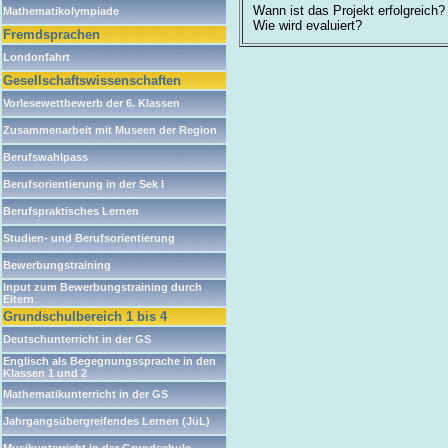
Wann ist das Projekt erfolgreich?
Mathematikolympiade
Wie wird evaluiert?
Fremdsprachen
Londonfahrt
Gesellschaftswissenschaften
Vorlesewettbewerb der 6. Klassen
Zusammenarbeit mit Museen der Region
Berufswahlpass
Berufsorientierung in der Sek I
Berufspraktisches Lernen
Studien- und Berufsorientierung
Bewerbungstraining
Input zum Bewerbungstraining durch
Eltern
Grundschulbereich 1 bis 4
Deutschunterricht in der GS
Englisch als Begegnungssprache in den
Klassen 1 und 2
Mathematikunterricht in der GS
Jahrgangsübergreifendes Lernen (JüL)