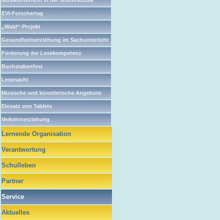
Musikunterricht in der Grundschule
EVI-Forschertag
„Wald“-Projekt
Gesundheitserziehung im Sachunterricht
Förderung der Lesekompetenz
Buchstabenfest
Lesenacht
Musische und künstlerische Angebote
Einsatz von Tablets
Verkehrserziehung
Lernende Organisation
Verantwortung
Schulleben
Partner
Service
Aktuelles