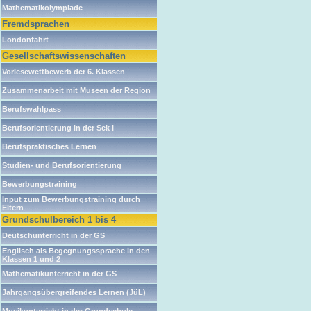
Mathematikolympiade
Fremdsprachen
Londonfahrt
Gesellschaftswissenschaften
Vorlesewettbewerb der 6. Klassen
Zusammenarbeit mit Museen der Region
Berufswahlpass
Berufsorientierung in der Sek I
Berufspraktisches Lernen
Studien- und Berufsorientierung
Bewerbungstraining
Input zum Bewerbungstraining durch
Eltern
Grundschulbereich 1 bis 4
Deutschunterricht in der GS
Englisch als Begegnungssprache in den
Klassen 1 und 2
Mathematikunterricht in der GS
Jahrgangsübergreifendes Lernen (JüL)