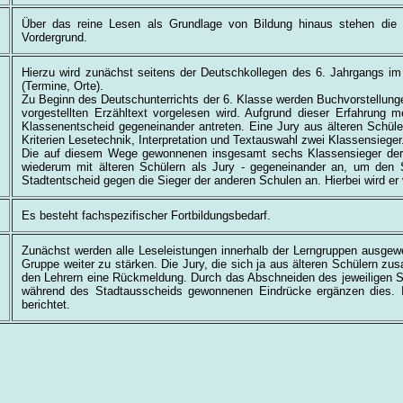
Über das reine Lesen als Grundlage von Bildung hinaus stehen die
Vordergrund.
Hierzu wird zunächst seitens der Deutschkollegen des 6. Jahrgangs 
(Termine, Orte).
Zu Beginn des Deutschunterrichts der 6. Klasse werden Buchvorstellunge
vorgestellten Erzähltext vorgelesen wird. Aufgrund dieser Erfahrung
Klassenentscheid gegeneinander antreten. Eine Jury aus älteren Schülern
Kriterien Lesetechnik, Interpretation und Textauswahl zwei Klassensieger
Die auf diesem Wege gewonnenen insgesamt sechs Klassensieger der d
wiederum mit älteren Schülern als Jury - gegeneinander an, um den 
Stadtentscheid gegen die Sieger der anderen Schulen an. Hierbei wird er 
Es besteht fachspezifischer Fortbildungsbedarf.
Zunächst werden alle Leseleistungen innerhalb der Lerngruppen ausge
Gruppe weiter zu stärken. Die Jury, die sich ja aus älteren Schülern z
den Lehrern eine Rückmeldung. Durch das Abschneiden des jeweiligen S
während des Stadtausscheids gewonnenen Eindrücke ergänzen dies. 
berichtet.