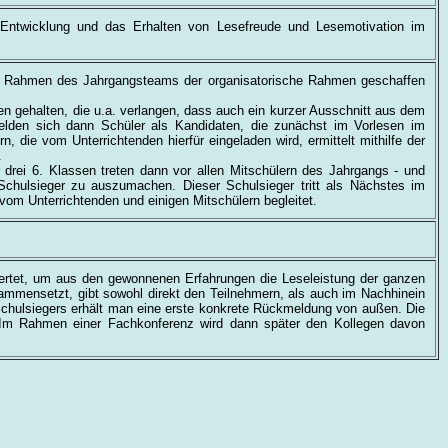
 Entwicklung und das Erhalten von Lesefreude und Lesemotivation im
im Rahmen des Jahrgangsteams der organisatorische Rahmen geschaffen
n gehalten, die u.a. verlangen, dass auch ein kurzer Ausschnitt aus dem
 melden sich dann Schüler als Kandidaten, die zunächst im Vorlesen im
, die vom Unterrichtenden hierfür eingeladen wird, ermittelt mithilfe der
.
rei 6. Klassen treten dann vor allen Mitschülern des Jahrgangs - und
Schulsieger zu auszumachen. Dieser Schulsieger tritt als Nächstes im
vom Unterrichtenden und einigen Mitschülern begleitet.
wertet, um aus den gewonnenen Erfahrungen die Leseleistung der ganzen
usammensetzt, gibt sowohl direkt den Teilnehmern, als auch im Nachhinein
chulsiegers erhält man eine erste konkrete Rückmeldung von außen. Die
Im Rahmen einer Fachkonferenz wird dann später den Kollegen davon