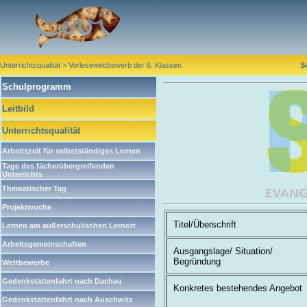
Unterrichtsqualität > Vorlesewettbewerb der 6. Klassen
S
Schulprogramm
Leitbild
Unterrichtsqualität
Arbeitszeit für selbstständiges Lernen
Tage des fächerübergreifenden
Unterrichts
Thematischer Tag
Projektwoche
Titel/Überschrift
Lernen am außerschulischen Lernort
Arbeitsgemeinschaften
Ausgangslage/ Situation/
Begründung
Wettbewerbe
Gedenkstättenfahrt nach Dachau
Konkretes bestehendes Angebot
Gedenkstättenfahrt nach Auschwitz