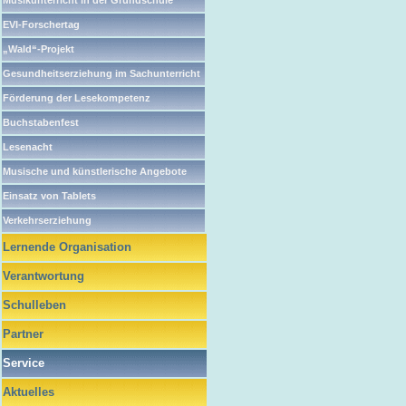
Musikunterricht in der Grundschule
EVI-Forschertag
„Wald“-Projekt
Gesundheitserziehung im Sachunterricht
Förderung der Lesekompetenz
Buchstabenfest
Lesenacht
Musische und künstlerische Angebote
Einsatz von Tablets
Verkehrserziehung
Lernende Organisation
Verantwortung
Schulleben
Partner
Service
Aktuelles