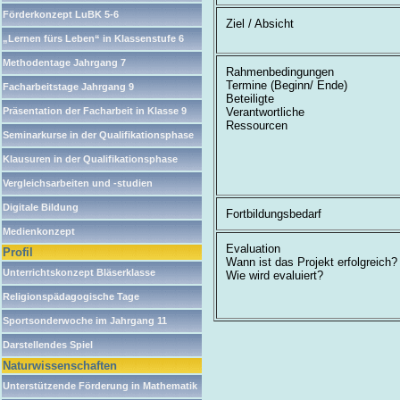
Förderkonzept LuBK 5-6
Ziel / Absicht
„Lernen fürs Leben“ in Klassenstufe 6
Methodentage Jahrgang 7
Rahmenbedingungen
Termine (Beginn/ Ende)
Facharbeitstage Jahrgang 9
Beteiligte
Verantwortliche
Präsentation der Facharbeit in Klasse 9
Ressourcen
Seminarkurse in der Qualifikationsphase
Klausuren in der Qualifikationsphase
Vergleichsarbeiten und -studien
Digitale Bildung
Fortbildungsbedarf
Medienkonzept
Evaluation
Profil
Wann ist das Projekt erfolgreich?
Unterrichtskonzept Bläserklasse
Wie wird evaluiert?
Religionspädagogische Tage
Sportsonderwoche im Jahrgang 11
Darstellendes Spiel
Naturwissenschaften
Unterstützende Förderung in Mathematik