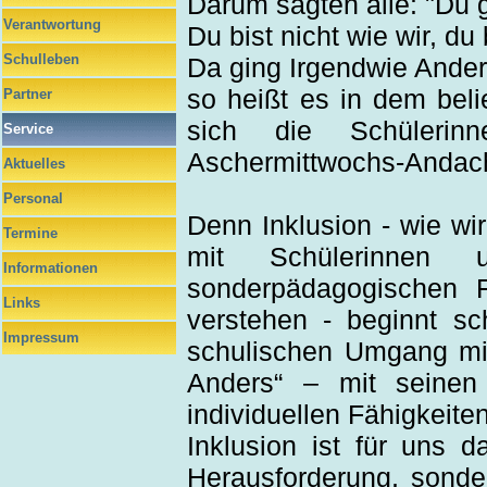
Darum sagten alle: "Du g
Verantwortung
Du bist nicht wie wir, du
Schulleben
Da ging Irgendwie Ander
so heißt es in dem bel
Partner
sich die Schüleri
Service
Aschermittwochs-Andach
Aktuelles
Personal
Denn Inklusion - wie wi
Termine
mit Schülerinnen 
Informationen
sonderpädagogischen F
Links
verstehen - beginnt sch
Impressum
schulischen Umgang mit
Anders“ – mit seinen
individuellen Fähigkeite
Inklusion ist für uns 
Herausforderung, sonder