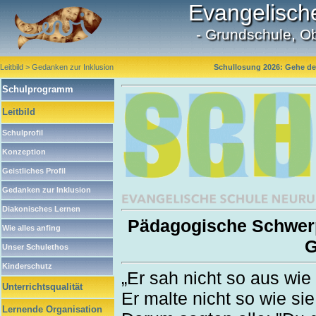
Evangelisch
- Grundschule, O
Leitbild > Gedanken zur Inklusion
Schullosung 2026: Gehe dei
Schulprogramm
Leitbild
Schulprofil
Konzeption
Geistliches Profil
Gedanken zur Inklusion
Diakonisches Lernen
Pädagogische Schwerpu
Wie alles anfing
G
Unser Schulethos
Kinderschutz
„Er sah nicht so aus wie
Unterrichtsqualität
Er malte nicht so wie sie
Lernende Organisation