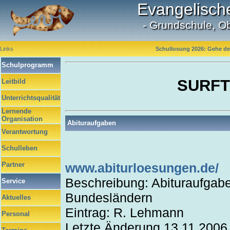
Evangelisch
- Grundschule, O
Links
Schullosung 2026: Gehe dei
Schulprogramm
SURFT
Leitbild
Unterrichtsqualität
Lernende
Organisation
Abituraufgaben
Verantwortung
Schulleben
Partner
www.abiturloesungen.de/
Beschreibung: Abituraufgab
Service
Bundesländern
Aktuelles
Eintrag: R. Lehmann
Personal
Letzte Änderung 13.11.2006