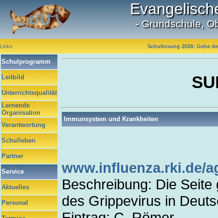
Evangelisch
- Grundschule, O
Links
Schullosung 2026: Gehe dei
Schulprogramm
SU
Leitbild
Unterrichtsqualität
Lernende
Organisation
Immunsystem und Krankheiten
Verantwortung
Schulleben
Partner
www.influenza.rki.de/a
Service
Beschreibung: Die Seite g
Aktuelles
des Grippevirus in Deuts
Personal
Eintrag: C. Römer